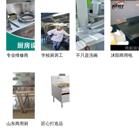
具价格
厨双头大锅
信诚厨具设
炊具篇
_【深圳不
灶，破解大
备打造高效
锈钢厨房厨
型食堂出餐
厨房解决方
具】/节能
效率难题
案
环保厨具/
学校工厂食
专业维修商
学校厨房工
不只是洗碗
沭阳商用电
堂厨具工程
用厨房设备
程中的炊具
机 一套高
磁大炒炉
_广东深圳
中式油烟机
选择与配置
Bigger的厨
高效节能，
市深圳节能
欧式油烟机
指南
房清洁全攻
助力现代厨
厨具/环保
顶侧双吸油
略
房升级
厨具生产供
烟机维修
应商_冷冻
食品加工设
山东商用厨
匠心打造品
备尽在搜了
房设备领导
质灶具 家
网