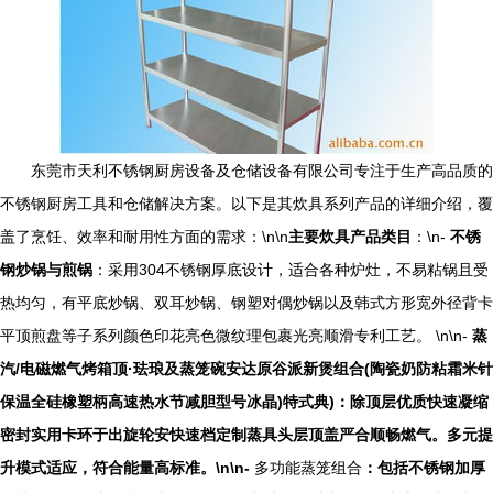
东莞市天利不锈钢厨房设备及仓储设备有限公司专注于生产高品质的
不锈钢厨房工具和仓储解决方案。以下是其炊具系列产品的详细介绍，覆
盖了烹饪、效率和耐用性方面的需求：\n\n
主要炊具产品类目
：\n-
不锈
钢炒锅与煎锅
：采用304不锈钢厚底设计，适合各种炉灶，不易粘锅且受
热均匀，有平底炒锅、双耳炒锅、钢塑对偶炒锅以及韩式方形宽外径背卡
平顶煎盘等子系列颜色印花亮色微纹理包裹光亮顺滑专利工艺。 \n\n-
蒸
汽/电磁燃气烤箱顶·珐琅及蒸笼碗安达原谷派新煲组合(陶瓷奶防粘霜米针
保温全硅橡塑柄高速热水节减胆型号冰晶)特式典)：除顶层优质快速凝缩
密封实用卡环于出旋轮安快速档定制蒸具头层顶盖严合顺畅燃气。多元提
升模式适应，符合能量高标准。\n\n-
多功能蒸笼组合
：包括不锈钢加厚