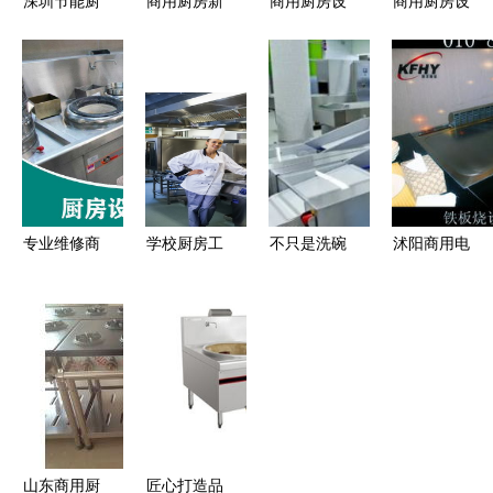
深圳节能厨
商用厨房新
商用厨房设
商用厨房设
具/环保厨
标杆 德力
备工程定制
备报价表
具价格
厨双头大锅
信诚厨具设
炊具篇
_【深圳不
灶，破解大
备打造高效
锈钢厨房厨
型食堂出餐
厨房解决方
具】/节能
效率难题
案
环保厨具/
学校工厂食
专业维修商
学校厨房工
不只是洗碗
沭阳商用电
堂厨具工程
用厨房设备
程中的炊具
机 一套高
磁大炒炉
_广东深圳
中式油烟机
选择与配置
Bigger的厨
高效节能，
市深圳节能
欧式油烟机
指南
房清洁全攻
助力现代厨
厨具/环保
顶侧双吸油
略
房升级
厨具生产供
烟机维修
应商_冷冻
食品加工设
山东商用厨
匠心打造品