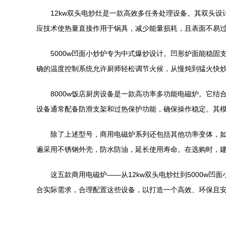
12kw双头电炒灶是一款高效多任务处理设备。其双头
应技术使热量直接作用于锅具，减少能量损耗，且表面不易
5000w凹面小炒炉专为中式爆炒设计。凹形炉面能稳固
确的温度控制系统允许厨师轻松调节火候，从慢炖到猛火快
8000w饭店厨房设备是一款高功率多功能电磁炉。它结
设备通常配备防滑支架和过热保护功能，确保操作稳定。其
除了上述型号，商用电磁炉系列还包括其他功率变体，如3
遍采用不锈钢外壳，防水防油，延长使用寿命。在选购时，建
这五款商用电磁炉——从12kw双头电炒灶到5000w
合实际需求，合理配置这些设备，以打造一个高效、环保且