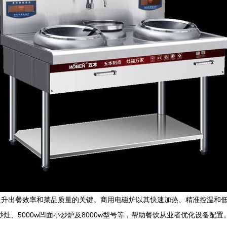
提升出餐效率和菜品质量的关键。商用电磁炉以其快速加热、精准控温和
灶、5000w凹面小炒炉及8000w型号等，帮助餐饮从业者优化设备配置