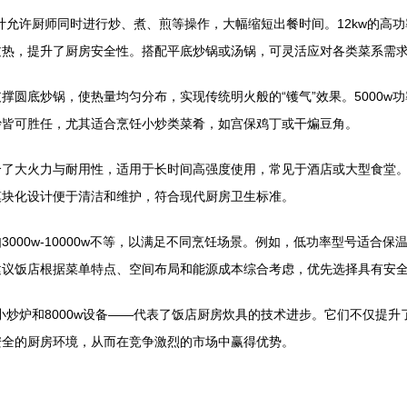
设计允许厨师同时进行炒、煮、煎等操作，大幅缩短出餐时间。12kw的高
过热，提升了厨房安全性。搭配平底炒锅或汤锅，可灵活应对各类菜系需
支撑圆底炒锅，使热量均匀分布，实现传统明火般的“镬气”效果。5000
炒皆可胜任，尤其适合烹饪小炒类菜肴，如宫保鸡丁或干煸豆角。
合了大火力与耐用性，适用于长时间高强度使用，常见于酒店或大型食堂。
模块化设计便于清洁和维护，符合现代厨房卫生标准。
000w-10000w不等，以满足不同烹饪场景。例如，低功率型号适合
议饭店根据菜单特点、空间布局和能源成本综合考虑，优先选择具有安全
凹面小炒炉和8000w设备——代表了饭店厨房炊具的技术进步。它们不仅
安全的厨房环境，从而在竞争激烈的市场中赢得优势。