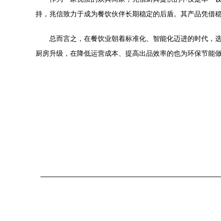
持，兆信致力于成为餐饮伙伴长期稳定的后盾。其产品凭借
总而言之，在餐饮业朝着标准化、智能化迈进的时代，
厨房升级，在降低运营成本、提高出品效率的也为环保节能