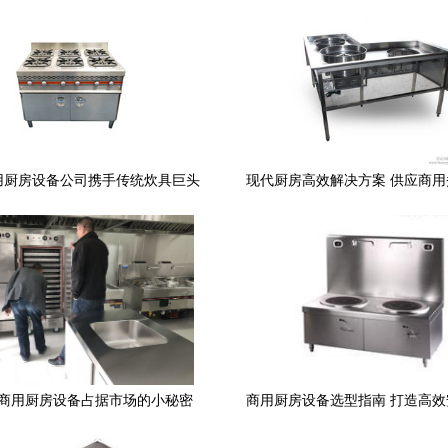
用厨房设备公司携手传统炊具巨头
现代厨房高效解决方案 供应商
成化革命，厨房老千层饼何以成为
具解析
新消费第一镇场仪器？
商用厨房设备占据市场的小秘密
商用厨房设备选型指南 打造高
——灶具
厨体系