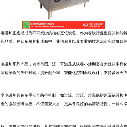
率电磁炉正逐渐成为不可或缺的核心烹饪设备。作为餐饮行业重要的热能
率和品质。在众多厨具制造商中，兆信厨具以其专业的技术沉淀和对餐饮
电磁炉系列产品，功率范围广泛，可满足从快餐小炒到宴会大灶的多样化
大缩短菜肴的烹饪时间，提升翻台率。智能化控制面板设计，支持多段火
功率电磁炉具备多重安全防护机制，如过流、过压、过温保护以及锅具检
冲击的微晶玻璃面板，不仅美观大方，更具备良好的易清洁特性，一抹即
设备，更是全方位的服务。从专业的售前咨询，根据厨房布局和菜系特点