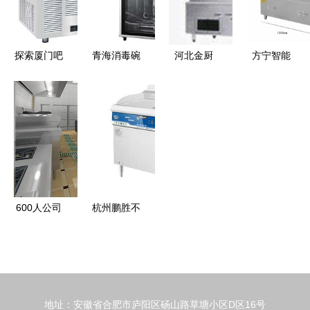
的制造力量
任公司灶具
发展
3000元
展示
探索厦门吧
青海消毒碗
河北金厨
方宁智能
台制冰机与
柜与灶具厂
专业铸造品
引领餐饮连
冰景生产
家 您的品
质，厂家直
锁新风尚
优质制冷设
质与口碑之
供可靠不锈
——全自动
备与创意冰
选
钢厨房设备
智能煮面机
雕艺术的完
商用厨房解
美结合
决方案
600人公司
杭州鹏胜不
职工食堂商
锈钢厨房设
用厨房设备
备批发 商
清单
用厨房设备
的性价比优
地址：安徽省合肥市庐阳区砀山路草塘小区D区16号