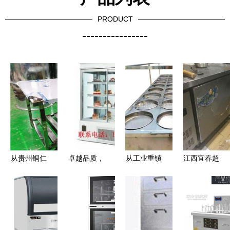
PRODUCT
----------------
从贵州铜仁
卓越品质，
从工业重镇
江西宜春超
到重庆山之
专业之选
到厨房中心
值出售全套
鹰 探寻专
——北京京
大庆厨房设
厨房设备，
业厨房设备
广方园厨房
备与炊具产
含双层烤箱
与通风管道
设备有限责
业的崛起与
等，仅售